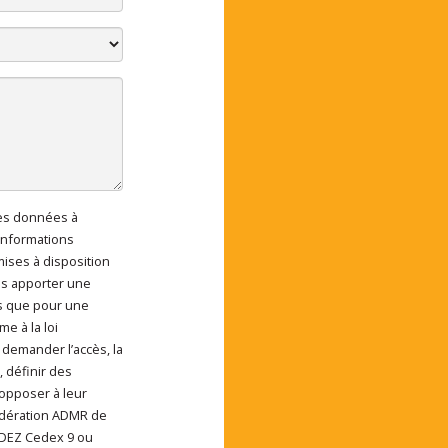
des données à
ent de mes données à
informations
 mises à disposition
us apporter une
s que pour une
e à la loi
 demander l’accès, la
, définir des
 opposer à leur
Fédération ADMR de
RODEZ Cedex 9 ou