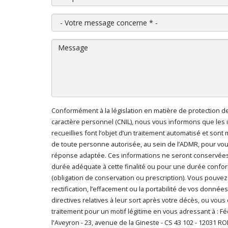
Votre message concerne
*
Message
Conformément à la législation en matière de protection 
En cliquant sur "Envoyer", je consens au traitem
caractère personnel (CNIL), nous vous informons que les 
caractère personnel
*
recueillies font l’objet d’un traitement automatisé et sont
de toute personne autorisée, au sein de l’ADMR, pour vo
réponse adaptée. Ces informations ne seront conservée
durée adéquate à cette finalité ou pour une durée conform
(obligation de conservation ou prescription). Vous pouvez
rectification, l’effacement ou la portabilité de vos données
directives relatives à leur sort après votre décès, ou vous
traitement pour un motif légitime en vous adressant à : 
l'Aveyron - 23, avenue de la Gineste - CS 43 102 - 12031 