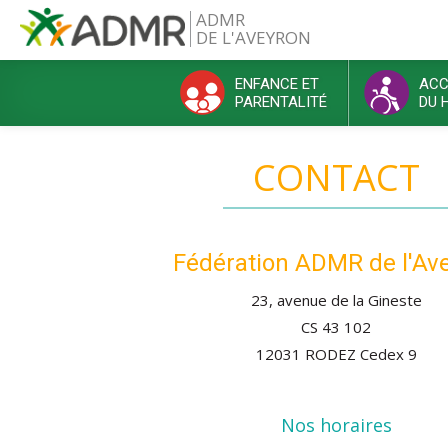
Aller au contenu principal
ADMR
DE L'AVEYRON
ENFANCE ET
ACC
PARENTALITÉ
DU 
Menu principal
CONTACT
Fédération ADMR de l'Av
23, avenue de la Gineste
CS 43 102
12031 RODEZ Cedex 9
Nos horaires