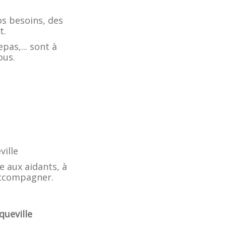
os besoins, des
t.
pas,... sont à
ous.
ville
 aux aidants, à
 accompagner.
queville