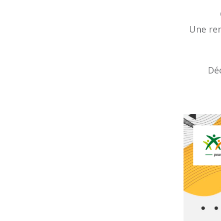
Une ren
Déc