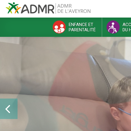
Aller au contenu principal
ADMR
DE L'AVEYRON
ENFANCE ET
ACC
PARENTALITÉ
DU 
Menu principal