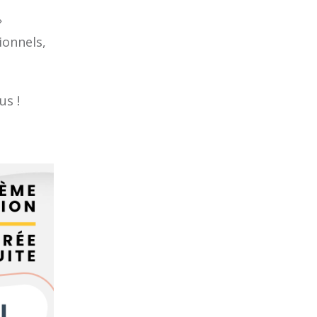
»
ionnels,
us !